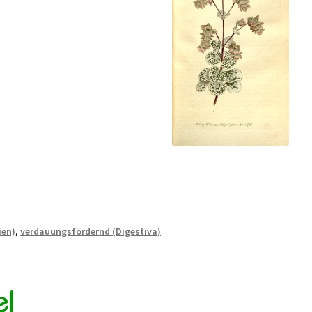
ien)
,
verdauungsfördernd (Digestiva)
el