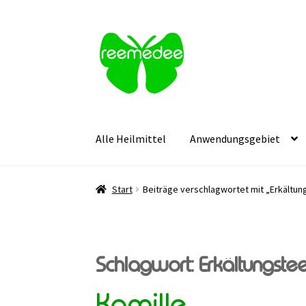
Zur
Zum
Navigation
Inhalt
springen
springen
Alle Heilmittel
Anwendungsgebiet
Start
Beiträge verschlagwortet mit „Erkältun
Schlagwort:
Erkältungste
Kamille