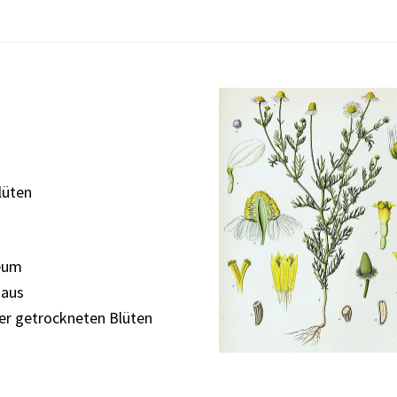
lüten
leum
 aus
er getrockneten Blüten