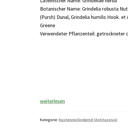
Lateinischer Name: Grindeliae herba
Botanischer Name: Grindelia robusta Nutt
(Pursh) Dunal, Grindelia humilis Hook. et
Greene
Verwendeter Pflanzenteil: getrockneter o
Grindeliakraut
weiterlesen
Kategorie:
hustenreizlindernd (Antitussiva)