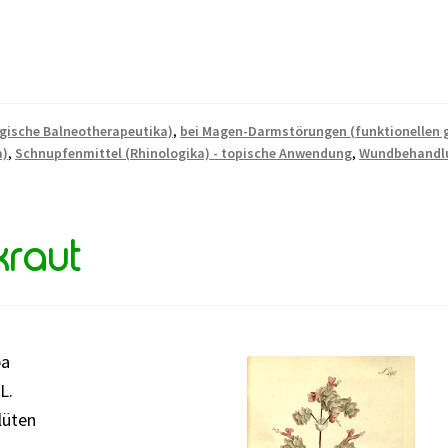
gische Balneotherapeutika)
,
bei Magen-Darmstörungen (funktionellen 
a)
,
Schnupfenmittel (Rhinologika) - topische Anwendung
,
Wundbehandl
kraut
ba
L.
lüten