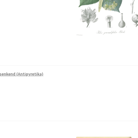
senkend (Antipyretika)