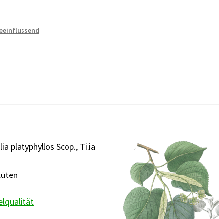
beeinflussend
ia platyphyllos Scop., Tilia
lüten
elqualität