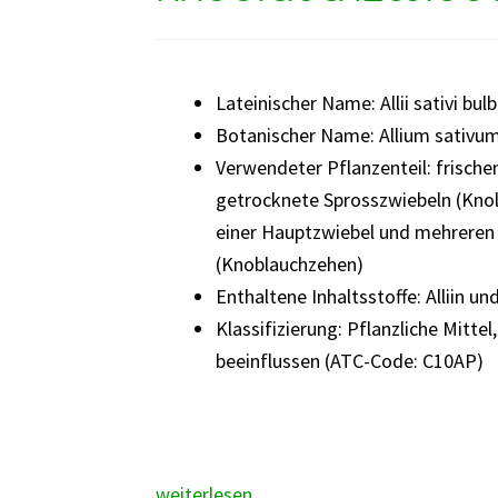
Lateinischer Name: Allii sativi bul
Botanischer Name: Allium sativum
Verwendeter Pflanzenteil: frisch
getrocknete Sprosszwiebeln (Kno
einer Hauptzwiebel und mehreren
(Knoblauchzehen)
Enthaltene Inhaltsstoffe: Alliin 
Klassifizierung: Pflanzliche Mittel
beeinflussen (ATC-Code: C10AP)
Knoblauchzwiebel
weiterlesen