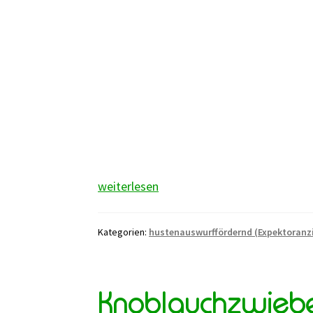
Kretisches
weiterlesen
Dostenkraut
Kategorien:
hustenauswurffördernd (Expektoranz
Knoblauchzwieb