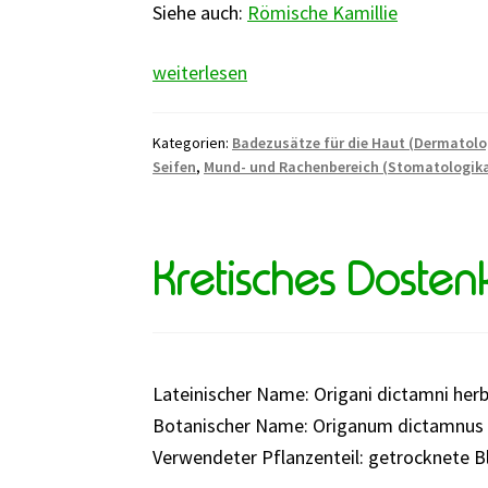
Siehe auch:
Römische Kamillie
Kamille
weiterlesen
Kategorien:
Badezusätze für die Haut (Dermatolo
Seifen
,
Mund- und Rachenbereich (Stomatologik
Kretisches Dosten
Lateinischer Name: Origani dictamni her
Botanischer Name: Origanum dictamnus 
Verwendeter Pflanzenteil: getrocknete B