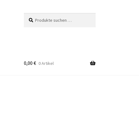
Suchen
Suchen
nach:
0,00
€
0 Artikel