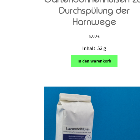
Durchspülung der
Harnwege
6,00
€
Inhalt: 53
g
In den Warenkorb