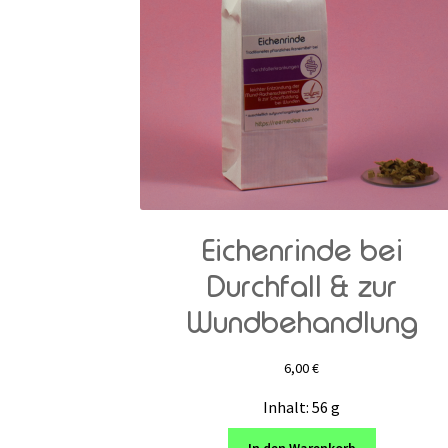
Eichenrinde bei
Durchfall & zur
Wundbehandlung
6,00
€
Inhalt: 56
g
In den Warenkorb