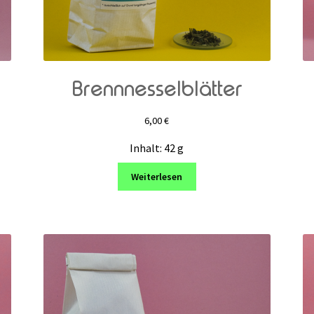
Brennnesselblätter
6,00
€
Inhalt: 42
g
Weiterlesen