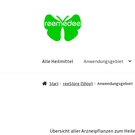
Zur
Zum
Navigation
Inhalt
springen
springen
Alle Heilmittel
Anwendungsgebiet
Start
reeStore {Shop}
Anwendungsgebiet
Übersicht aller Arzneipflanzen zum Heil