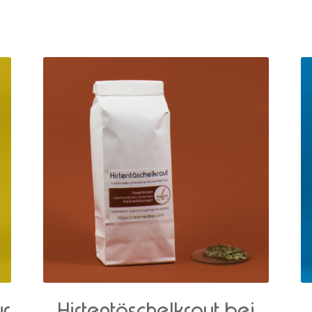
ur
Hirtentäschelkraut bei