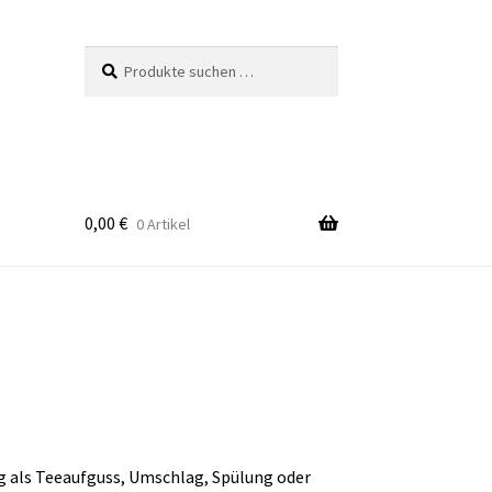
Suchen
Suchen
nach:
0,00
€
0 Artikel
g als Teeaufguss, Umschlag, Spülung oder