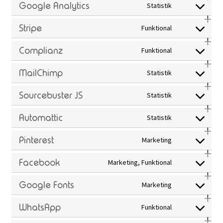
to
Google Analytics
Statistik
Consent
paypal
service
to
Stripe
Funktional
Consent
wordpress
service
to
Complianz
Funktional
Consent
google-
service
to
MailChimp
Statistik
analytics
Consent
stripe
service
to
Sourcebuster JS
Statistik
Consent
complianz
service
to
Automattic
Statistik
Consent
mailchimp
service
to
Pinterest
Marketing
Consent
sourcebust
service
to
Facebook
Marketing, Funktional
js
Consent
automatti
service
to
Google Fonts
Marketing
Consent
pinterest
service
to
WhatsApp
Funktional
Consent
facebook
service