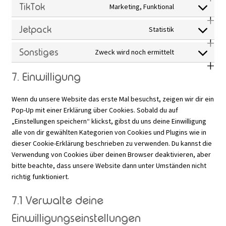
to
TikTok
Marketing, Funktional
Consent
google-
service
to
Jetpack
Statistik
fonts
Consent
whatsapp
service
to
Sonstiges
Zweck wird noch ermittelt
Consent
tiktok
service
to
7. Einwilligung
jetpack
service
Wenn du unsere Website das erste Mal besuchst, zeigen wir dir ein
sonstiges
Pop-Up mit einer Erklärung über Cookies. Sobald du auf
„Einstellungen speichern“ klickst, gibst du uns deine Einwilligung
alle von dir gewählten Kategorien von Cookies und Plugins wie in
dieser Cookie-Erklärung beschrieben zu verwenden. Du kannst die
Verwendung von Cookies über deinen Browser deaktivieren, aber
bitte beachte, dass unsere Website dann unter Umständen nicht
richtig funktioniert.
7.1 Verwalte deine
Einwilligungseinstellungen