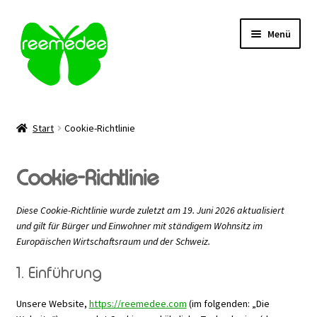
Zur
Zum
Menü
Navigation
Inhalt
springen
springen
Alle Heilmittel
Start
Cookie-Richtlinie
Unterm
Anwendungsgebiet
öffnen
Cookie-Richtlinie
Unterm
Verabreichung
öffnen
Diese Cookie-Richtlinie wurde zuletzt am 19. Juni 2026 aktualisiert
Sale
und gilt für Bürger und Einwohner mit ständigem Wohnsitz im
Europäischen Wirtschaftsraum und der Schweiz.
Über uns
1. Einführung
Kontakt | FAQ
Unsere Website,
https://reemedee.com
(im folgenden: „Die