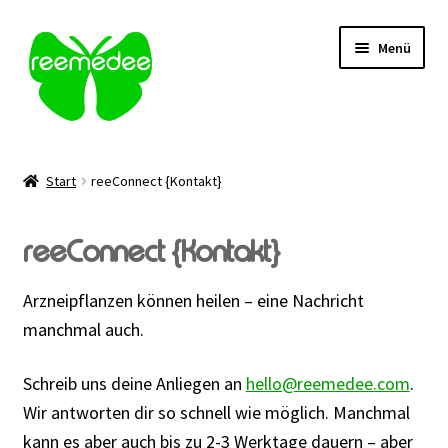
Zur
Zum
Menü
Navigation
Inhalt
springen
springen
Alle Heilmittel
Start
reeConnect {Kontakt}
Unterm
Anwendungsgebiet
öffnen
reeConnect {Kontakt}
Unterm
Verabreichung
öffnen
Arzneipflanzen können heilen – eine Nachricht
Sale
manchmal auch.
Über uns
Schreib uns deine Anliegen an
hello@reemedee.com
.
Wir antworten dir so schnell wie möglich. Manchmal
Kontakt | FAQ
kann es aber auch bis zu 2-3 Werktage dauern – aber