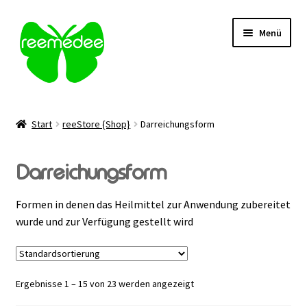
Zur
Zum
Menü
Navigation
Inhalt
springen
springen
Alle Heilmittel
Start
reeStore {Shop}
Darreichungsform
Unterm
Anwendungsgebiet
öffnen
Darreichungsform
Unterm
Verabreichung
öffnen
Formen in denen das Heilmittel zur Anwendung zubereitet
Sale
wurde und zur Verfügung gestellt wird
Über uns
Ergebnisse 1 – 15 von 23 werden angezeigt
Kontakt | FAQ