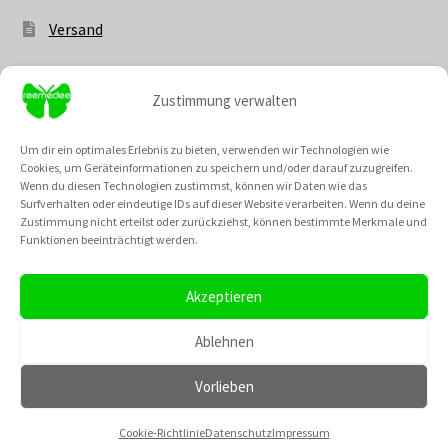
Versand
Zustimmung verwalten
Vertrag widerrufen
Um dir ein optimales Erlebnis zu bieten, verwenden wir Technologien wie
Cookies, um Geräteinformationen zu speichern und/oder darauf zuzugreifen.
Wenn du diesen Technologien zustimmst, können wir Daten wie das
Surfverhalten oder eindeutige IDs auf dieser Website verarbeiten. Wenn du deine
Zustimmung nicht erteilst oder zurückziehst, können bestimmte Merkmale und
Unsere Community @
Funktionen beeinträchtigt werden.
Neu: Unsere Cremes kannst du nun auch als fertiges Set
bestellen! Und die besten Rabattaktionen des Monats
Akzeptieren
haben einen extra Menüpunt bekommen, wo du dir einen
TikTok
Instagram
Pinterest
YouTube
Vertrag widerrufen
Gutscheincode für den August sichern kannst!
Ablehnen
Verwerfen
Vorlieben
0
Cookie-Richtlinie
Datenschutz
Impressum
Suchen
Suchen