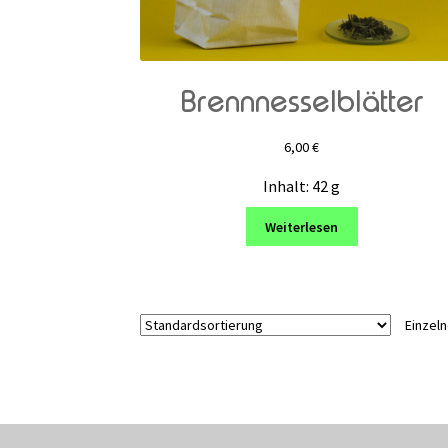
Brennnesselblätter
6,00
€
Inhalt: 42
g
Weiterlesen
Einzel