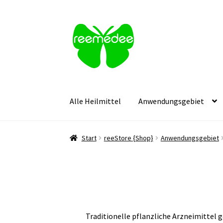
Zur
Zum
Navigation
Inhalt
springen
springen
Alle Heilmittel
Anwendungsgebiet
Start
reeStore {Shop}
Anwendungsgebiet
Traditionelle pflanzliche Arzneimittel