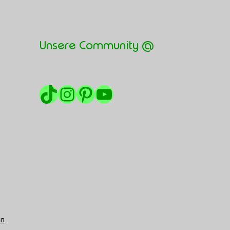
Unsere Community @
TikTok
Instagram
Pinterest
YouTube
en