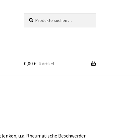
Suchen
Suchen
nach:
0,00
€
0 Artikel
Gelenken, u.a. Rheumatische Beschwerden