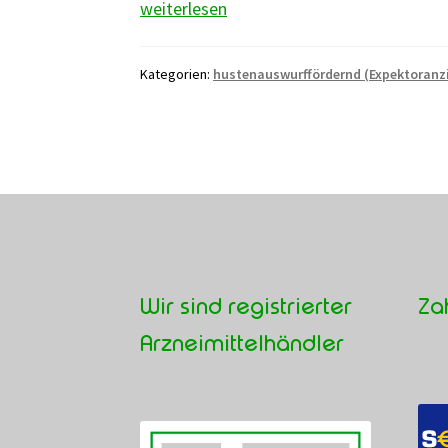
Kretisches
weiterlesen
Dostenkraut
Kategorien:
hustenauswurffördernd (Expektoranz
Wir sind registrierter
Za
Arzneimittelhändler