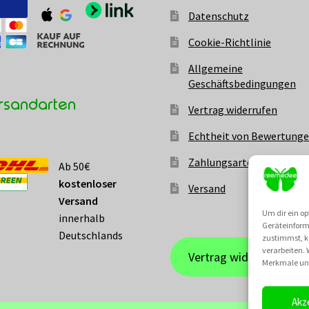
Datenschutz
Cookie-Richtlinie
Allgemeine
Geschäftsbedingungen
rsandarten
Vertrag widerrufen
Echtheit von Bewertung
Zahlungsarten
Ab 50€
kostenloser
Versand
Versand
Um dir ein op
innerhalb
Geräteinform
Deutschlands
zustimmst, kö
verarbeiten.
Vertrag widerrufen
Merkmale und
Akz