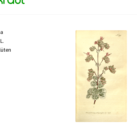
ba
L.
lüten