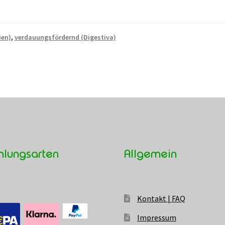
ien)
,
verdauungsfördernd (Digestiva)
hlungsarten
Allgemein
Kontakt | FAQ
Impressum