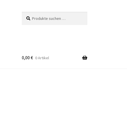
Suchen
Suchen
nach:
0,00
€
0 Artikel