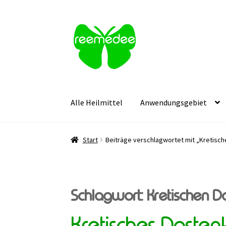
Zur
Zum
Navigation
Inhalt
springen
springen
Alle Heilmittel
Anwendungsgebiet
Start
Beiträge verschlagwortet mit „Kretisc
Schlagwort:
Kretischen D
Kretisches Dosten