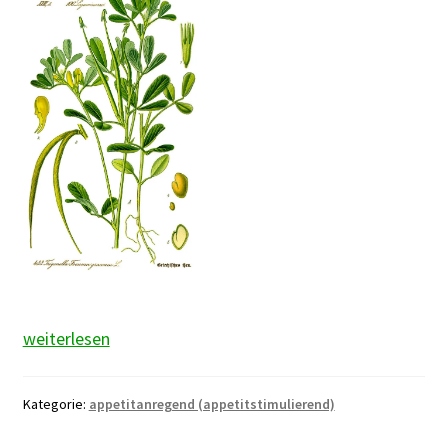
Bockshornsamen
weiterlesen
Kategorie:
appetitanregend (appetitstimulierend)