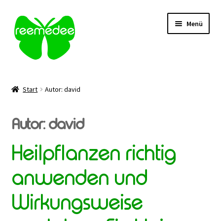
Zur
Zum
Menü
Navigation
Inhalt
springen
springen
Alle Heilmittel
Start
Autor: david
Unterm
Anwendungsgebiet
öffnen
Autor:
david
Unterm
Verabreichung
öffnen
Heilpflanzen richtig
Sale
anwenden und
Über uns
Wirkungsweise
Kontakt | FAQ