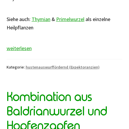
Siehe auch:
Thymian
&
Primelwurzel
als einzelne
Heilpflanzen
Kombination
weiterlesen
aus
Thymian
Kategorie:
hustenauswurffördernd (Expektoranzien)
und
Primelwurzel
Kombination aus
Baldrianwurzel und
Hopfenzapfen