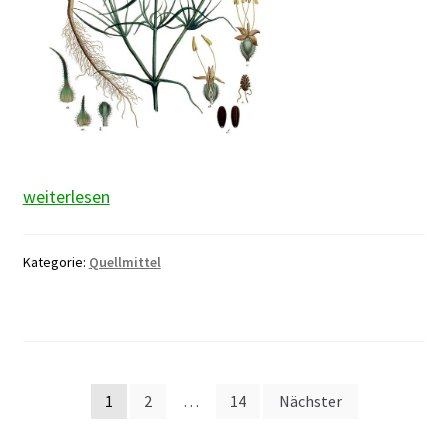
Flohsamen
weiterlesen
Kategorie:
Quellmittel
Seitennummerierung
1
2
…
14
Nächster
der