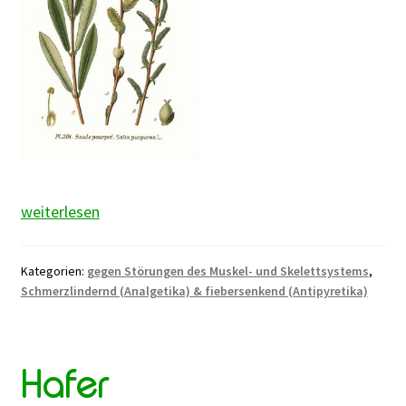
Weidenrinde
weiterlesen
Kategorien:
gegen Störungen des Muskel- und Skelettsystems
,
Schmerzlindernd (Analgetika) & fiebersenkend (Antipyretika)
Hafer