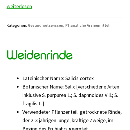
Vertrauenswürdige
weiterlesen
Wissenschaft
hinter
Kategorien:
Gesundheitswissen
,
Pflanzliche Arzneimittel
Heilpflanzen:
Dein
Wegweiser
Weidenrinde
durch
den
Informationsdschungel
Lateinischer Name: Salicis cortex
Botanischer Name: Salix [verschiedene Arten
inklusive S. purpurea L.; S. daphnoides Vill.; S.
fragilis L.]
Verwendeter Pflanzenteil: getrocknete Rinde,
der 2-3 jährigen junge, kräftige Zweige, im
Beginn des Frühjahrs geerntet