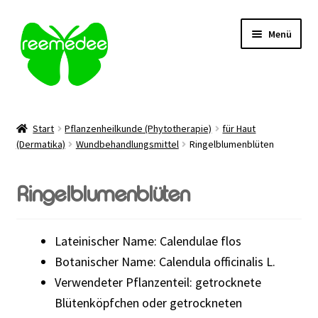
Zur
Zum
Menü
Navigation
Inhalt
springen
springen
Alle Heilmittel
Start
Pflanzenheilkunde (Phytotherapie)
für Haut
Unterm
(Dermatika)
Wundbehandlungsmittel
Ringelblumenblüten
Anwendungsgebiet
öffnen
Unterm
Verabreichung
Ringelblumenblüten
öffnen
Sale
Lateinischer Name: Calendulae flos
Über uns
Botanischer Name: Calendula officinalis L.
Verwendeter Pflanzenteil: getrocknete
Kontakt | FAQ
Blütenköpfchen oder getrockneten