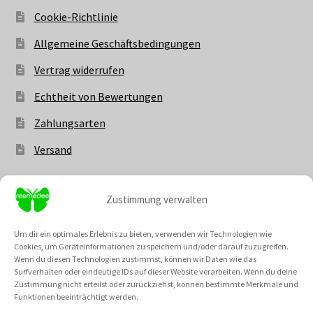
Cookie-Richtlinie
Allgemeine Geschäftsbedingungen
Vertrag widerrufen
Echtheit von Bewertungen
Zahlungsarten
Versand
Zustimmung verwalten
Vertrag widerrufen
Um dir ein optimales Erlebnis zu bieten, verwenden wir Technologien wie
Cookies, um Geräteinformationen zu speichern und/oder darauf zuzugreifen.
Wenn du diesen Technologien zustimmst, können wir Daten wie das
Surfverhalten oder eindeutige IDs auf dieser Website verarbeiten. Wenn du deine
Zustimmung nicht erteilst oder zurückziehst, können bestimmte Merkmale und
Unsere Community @
Funktionen beeinträchtigt werden.
Neu: Unsere Cremes kannst du nun auch als fertiges Set