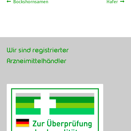
Beitragsnavigation
Vorheriger
Nächster
Bockshornsamen
Hafer
Beitrag:
Beitrag:
Wir sind registrierter
Arzneimittelhändler