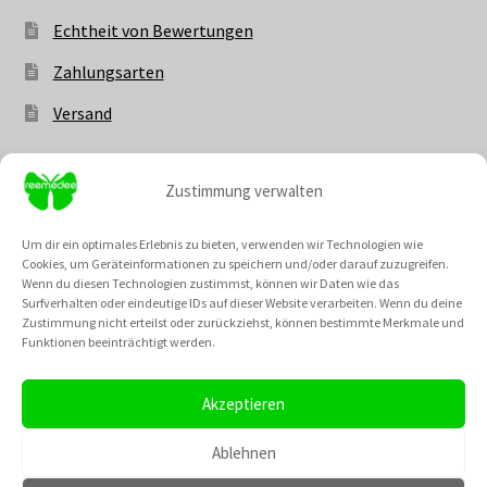
Echtheit von Bewertungen
Zahlungsarten
Versand
Zustimmung verwalten
Vertrag widerrufen
Um dir ein optimales Erlebnis zu bieten, verwenden wir Technologien wie
Cookies, um Geräteinformationen zu speichern und/oder darauf zuzugreifen.
Wenn du diesen Technologien zustimmst, können wir Daten wie das
Surfverhalten oder eindeutige IDs auf dieser Website verarbeiten. Wenn du deine
Zustimmung nicht erteilst oder zurückziehst, können bestimmte Merkmale und
Unsere Community @
Funktionen beeinträchtigt werden.
Neu: Unsere Cremes kannst du nun auch als fertiges Set
bestellen! Und die besten Rabattaktionen des Monats
Akzeptieren
haben einen extra Menüpunt bekommen, wo du dir einen
TikTok
Instagram
Pinterest
YouTube
Gutscheincode für den August sichern kannst!
Ablehnen
Verwerfen