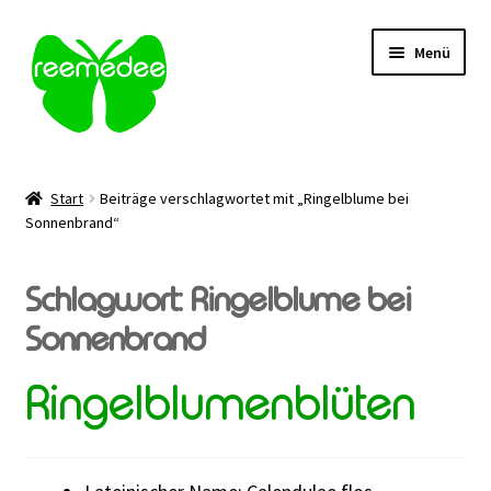
Zur
Zum
Menü
Navigation
Inhalt
springen
springen
Alle Heilmittel
Start
Beiträge verschlagwortet mit „Ringelblume bei
Unterm
Sonnenbrand“
Anwendungsgebiet
öffnen
Unterm
Verabreichung
Schlagwort:
Ringelblume bei
öffnen
Sonnenbrand
Sale
Ringelblumenblüten
Über uns
Kontakt | FAQ