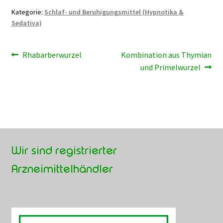
Kategorie:
Schlaf- und Beruhigungsmittel (Hypnotika &
Sedativa)
Beitragsnavigation
Vorheriger
Nächster
Rhabarberwurzel
Kombination aus Thymian
Beitrag:
Beitrag:
und Primelwurzel
Wir sind registrierter
Arzneimittelhändler