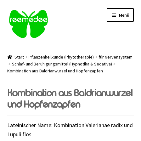
Zur
Zum
Menü
Navigation
Inhalt
springen
springen
Alle Heilmittel
Start
Pflanzenheilkunde (Phytotherapie)
für Nervensystem
Unterm
Schlaf- und Beruhigungsmittel (Hypnotika & Sedativa)
Anwendungsgebiet
Kombination aus Baldrianwurzel und Hopfenzapfen
öffnen
Unterm
Verabreichung
öffnen
Kombination aus Baldrianwurzel
Sale
und Hopfenzapfen
Über uns
Lateinischer Name: Kombination Valerianae radix und
Kontakt | FAQ
Lupuli flos