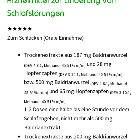
Arzneimittel zur Linderung von
Schlafstörungen
★
★
★
★
★
Zum Schlucken (Orale Einnahme)
Trockenextrakte aus 187 mg Baldrianwurzel
und 28 mg
(DEV 4-8:1, Methanol 45-51% m/m)
Hopfenzapfen
(DEV 3-10:1, Methanol 40-51% m/m)
bzw. 500 mg Baldrianwurzel
(DEV 4-8:1, Methanol
und 65 mg Hopfenzapfen
45-51% m/m)
(DEV 3-10:1,
Methanol 40-51% m/m)
1-2 Dosen eine halbe bis eine Stunde vor dem
Schlafengehen, nicht mehr als 500 mg
Baldrianextrakt
Trockenextrakte aus 200 mg Baldrianwurzel