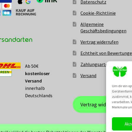
Datenschutz
Cookie-Richtlinie
Allgemeine
Geschäftsbedingungen
rsandarten
Vertrag widerrufen
Echtheit von Bewertung
Zahlungsarten
Ab 50€
kostenloser
Versand
Versand
Um dir ein op
innerhalb
Geräteinform
Deutschlands
zustimmst, kö
verarbeiten.
Vertrag widerrufen
Merkmale und
Akz