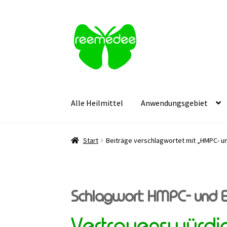
Zur
Zum
Navigation
Inhalt
springen
springen
Alle Heilmittel
Anwendungsgebiet
Start
Beiträge verschlagwortet mit „HMPC- 
Schlagwort:
HMPC- und 
Vertrauenswürdige