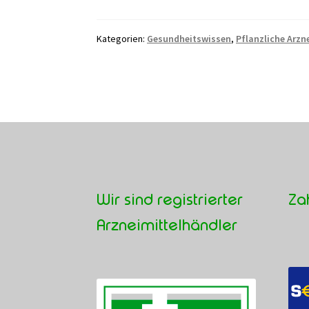
Wissenschaft
hinter
Kategorien:
Gesundheitswissen
,
Pflanzliche Arzn
Heilpflanzen:
Dein
Wegweiser
durch
den
Informationsdschungel
Wir sind registrierter
Za
Arzneimittelhändler