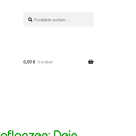
Suchen
Suchen
nach:
0,00
€
0 Artikel
lpflanzen: Dein