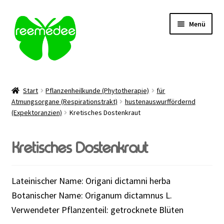
Zur
Zum
Menü
Navigation
Inhalt
springen
springen
Alle Heilmittel
Start
Pflanzenheilkunde (Phytotherapie)
für
Unterm
Atmungsorgane (Respirationstrakt)
hustenauswurffördernd
Anwendungsgebiet
(Expektoranzien)
Kretisches Dostenkraut
öffnen
Unterm
Verabreichung
öffnen
Kretisches Dostenkraut
Sale
Lateinischer Name: Origani dictamni herba
Über uns
Botanischer Name: Origanum dictamnus L.
Verwendeter Pflanzenteil: getrocknete Blüten
Kontakt | FAQ