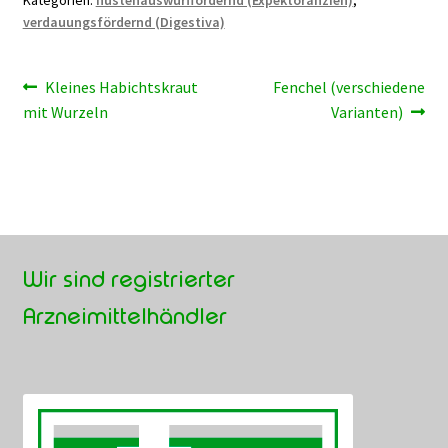
Kategorien:
hustenauswurffördernd (Expektoranzien)
,
verdauungsfördernd (Digestiva)
Beitragsnavigation
Vorheriger
Nächster
Kleines Habichtskraut
Fenchel (verschiedene
Beitrag:
Beitrag:
mit Wurzeln
Varianten)
Wir sind registrierter
Arzneimittelhändler