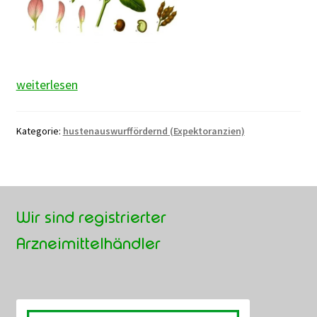
Süßholzwurzel
weiterlesen
Kategorie:
hustenauswurffördernd (Expektoranzien)
Wir sind registrierter
Arzneimittelhändler