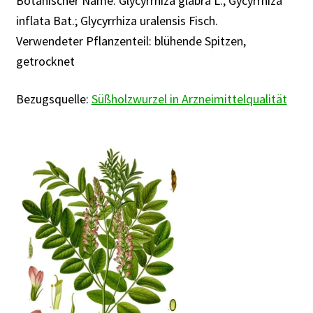
Botanischer Name: Glycyrrhiza glabra L.; Gycyrrhiza
Rabattaktion
inflata Bat.; Glycyrrhiza uralensis Fisch.
Verwendeter Pflanzenteil: blühende Spitzen,
getrocknet
Bezugsquelle:
Süßholzwurzel in Arzneimittelqualität