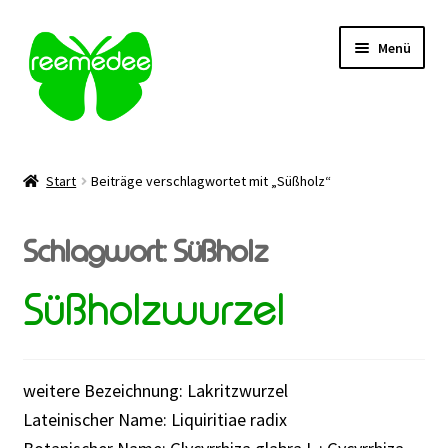
Zur
Zum
Menü
Navigation
Inhalt
springen
springen
Alle Heilmittel
Start
Beiträge verschlagwortet mit „Süßholz“
Unterm
Anwendungsgebiet
öffnen
Schlagwort:
Süßholz
Unterm
Verabreichung
öffnen
Süßholzwurzel
Sale
Über uns
weitere Bezeichnung: Lakritzwurzel
Lateinischer Name: Liquiritiae radix
Kontakt | FAQ