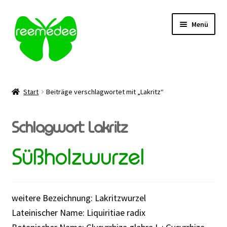
Zur
Zum
Menü
Navigation
Inhalt
springen
springen
Alle Heilmittel
Start
Beiträge verschlagwortet mit „Lakritz“
Unterm
Anwendungsgebiet
öffnen
Schlagwort:
Lakritz
Unterm
Verabreichung
öffnen
Süßholzwurzel
Sale
Über uns
weitere Bezeichnung: Lakritzwurzel
Lateinischer Name: Liquiritiae radix
Kontakt | FAQ