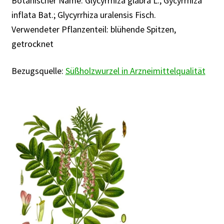
Botanischer Name: Glycyrrhiza glabra L.; Gycyrrhiza
Rabattaktion
inflata Bat.; Glycyrrhiza uralensis Fisch.
Verwendeter Pflanzenteil: blühende Spitzen,
getrocknet
Bezugsquelle:
Süßholzwurzel in Arzneimittelqualität