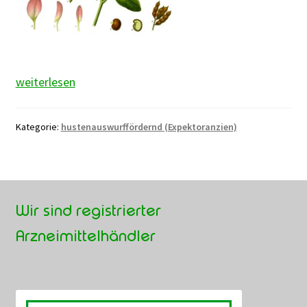
Süßholzwurzel
weiterlesen
Kategorie:
hustenauswurffördernd (Expektoranzien)
Wir sind registrierter
Arzneimittelhändler