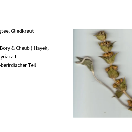
tee, Gliedkraut
(Bory & Chaub.) Hayek;
syriaca L.
berirdischer Teil