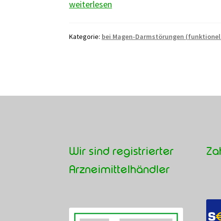
Berufskraut
weiterlesen
Kategorie:
bei Magen-Darmstörungen (funktionell
Wir sind registrierter
Za
Arzneimittelhändler