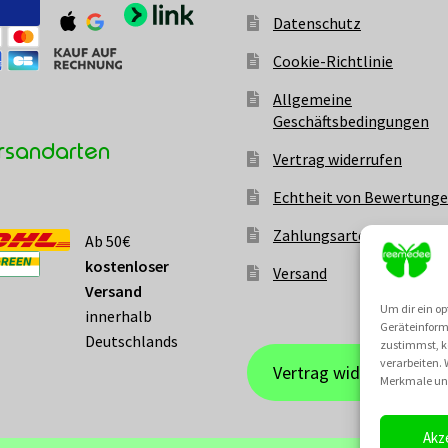
Datenschutz
Cookie-Richtlinie
Allgemeine
Geschäftsbedingungen
rsandarten
Vertrag widerrufen
Echtheit von Bewertung
Zahlungsarten
Ab 50€
kostenloser
Versand
Versand
Um dir ein op
innerhalb
Geräteinform
Deutschlands
zustimmst, kö
verarbeiten.
Vertrag widerrufen
Merkmale und
Akz