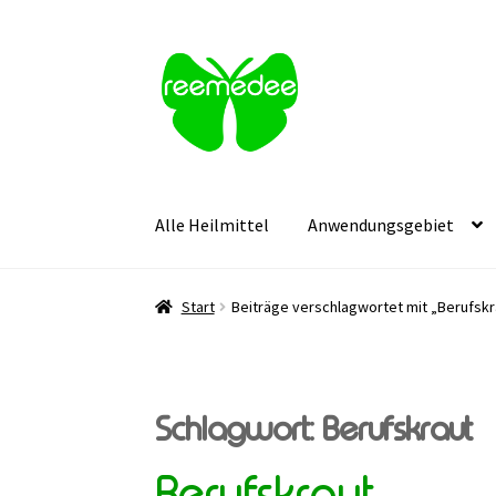
Zur
Zum
Navigation
Inhalt
springen
springen
Alle Heilmittel
Anwendungsgebiet
Start
Beiträge verschlagwortet mit „Berufskr
Schlagwort:
Berufskraut
Berufskraut