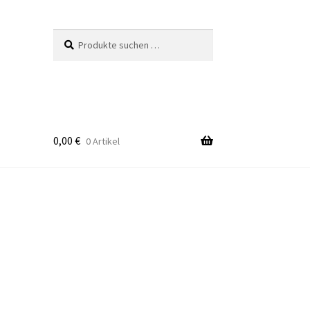
Suchen
Suchen
nach:
0,00
€
0 Artikel