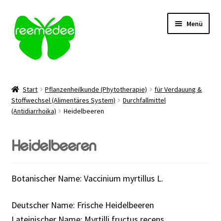
Zur
Zum
Menü
Navigation
Inhalt
springen
springen
Alle Heilmittel
Start
Pflanzenheilkunde (Phytotherapie)
für Verdauung &
Unterm
Stoffwechsel (Alimentäres System)
Durchfallmittel
Anwendungsgebiet
(Antidiarrhoika)
Heidelbeeren
öffnen
Unterm
Verabreichung
öffnen
Heidelbeeren
Sale
Botanischer Name: Vaccinium myrtillus L.
Über uns
Deutscher Name: Frische Heidelbeeren
Kontakt | FAQ
Lateinischer Name: Myrtilli fructus recens