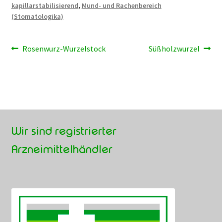
kapillarstabilisierend
,
Mund- und Rachenbereich
(Stomatologika)
Beitragsnavigation
Vorheriger
Nächster
Rosenwurz-Wurzelstock
Süßholzwurzel
Beitrag:
Beitrag:
Wir sind registrierter
Arzneimittelhändler