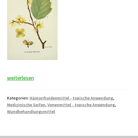
Hamamelis
weiterlesen
Kategorien:
Hämorrhoidenmittel - topische Anwendung
,
Medizinische Seifen
,
Venenmittel - topische Anwendung
,
Wundbehandlungsmittel