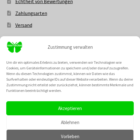
Echtheit von Bewertungen
Zahlungsarten
Versand
Zustimmung verwalten
Vertrag widerrufen
Um dir ein optimales Erlebnis zu bieten, verwenden wir Technologien wie
Cookies, um Geräteinformationen zu speichern und/oder darauf zuzugreifen.
Wenn du diesen Technologien zustimmst, können wir Daten wie das
Surfverhalten oder eindeutige IDs auf dieser Website verarbeiten. Wenn du deine
Zustimmung nicht erteilst oder zurückziehst, können bestimmte Merkmale und
Unsere Community @
Funktionen beeinträchtigt werden.
Neu: Unsere Cremes kannst du nun auch als fertiges Set
bestellen! Und die besten Rabattaktionen des Monats
Akzeptieren
haben einen extra Menüpunt bekommen, wo du dir einen
TikTok
Instagram
Pinterest
YouTube
Gutscheincode für den August sichern kannst!
Ablehnen
Verwerfen
Vorlieben