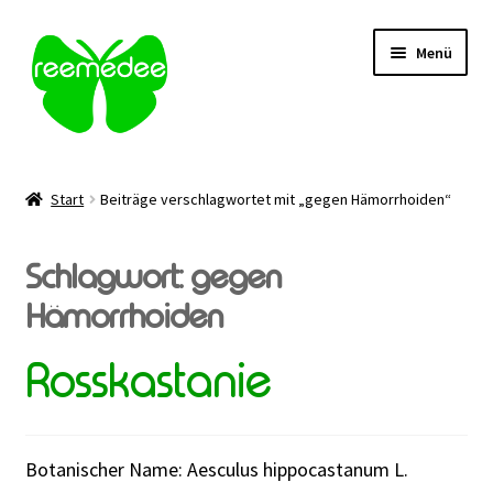
Zur
Zum
Menü
Navigation
Inhalt
springen
springen
Alle Heilmittel
Start
Beiträge verschlagwortet mit „gegen Hämorrhoiden“
Unterm
Anwendungsgebiet
öffnen
Schlagwort:
gegen
Unterm
Verabreichung
öffnen
Hämorrhoiden
Sale
Rosskastanie
Über uns
Kontakt | FAQ
Botanischer Name: Aesculus hippocastanum L.