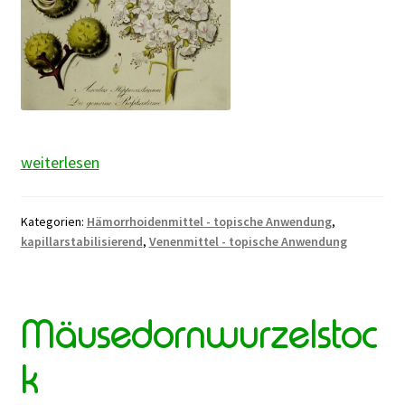
Rosskastanie
weiterlesen
Kategorien:
Hämorrhoidenmittel - topische Anwendung
,
kapillarstabilisierend
,
Venenmittel - topische Anwendung
Mäusedornwurzelstoc
k