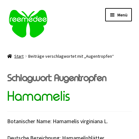
Zur
Zum
Menü
Navigation
Inhalt
springen
springen
Alle Heilmittel
Start
Beiträge verschlagwortet mit „Augentropfen“
Unterm
Anwendungsgebiet
öffnen
Schlagwort:
Augentropfen
Unterm
Verabreichung
öffnen
Hamamelis
Sale
Über uns
Botanischer Name: Hamamelis virginiana L.
Kontakt | FAQ
Deutsche Bezeichnung: Hamamelisblätter