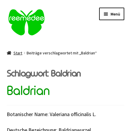
Zur
Zum
Menü
Navigation
Inhalt
springen
springen
Alle Heilmittel
Start
Beiträge verschlagwortet mit „Baldrian“
Unterm
Anwendungsgebiet
öffnen
Schlagwort:
Baldrian
Unterm
Verabreichung
öffnen
Baldrian
Sale
Über uns
Botanischer Name: Valeriana officinalis L.
Kontakt | FAQ
Deutsche Bezeichnung: Baldrianwurzel