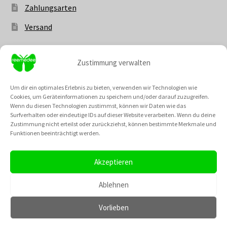
Zahlungsarten
Versand
Zustimmung verwalten
Vertrag widerrufen
Um dir ein optimales Erlebnis zu bieten, verwenden wir Technologien wie
Cookies, um Geräteinformationen zu speichern und/oder darauf zuzugreifen.
Wenn du diesen Technologien zustimmst, können wir Daten wie das
Surfverhalten oder eindeutige IDs auf dieser Website verarbeiten. Wenn du deine
Zustimmung nicht erteilst oder zurückziehst, können bestimmte Merkmale und
Unsere Community @
Funktionen beeinträchtigt werden.
Neu: Unsere Cremes kannst du nun auch als fertiges Set
bestellen! Und die besten Rabattaktionen des Monats
Akzeptieren
haben einen extra Menüpunt bekommen, wo du dir einen
TikTok
Instagram
Pinterest
YouTube
Gutscheincode für den August sichern kannst!
Ablehnen
Verwerfen
Vorlieben
0