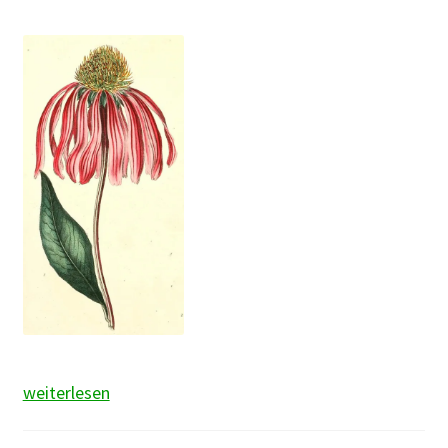
Sonnenhut
weiterlesen
(verschiedene