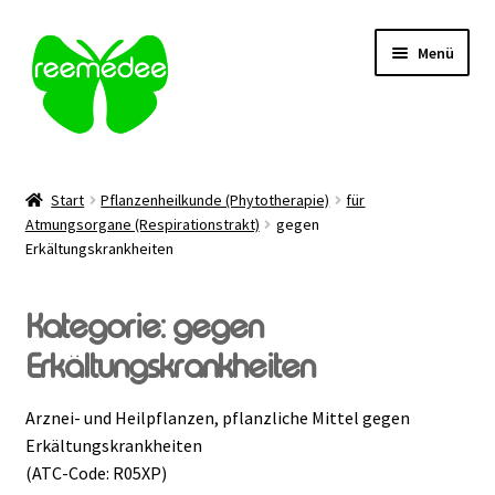
Zur
Zum
Menü
Navigation
Inhalt
springen
springen
Alle Heilmittel
Start
Pflanzenheilkunde (Phytotherapie)
für
Unterm
Atmungsorgane (Respirationstrakt)
gegen
Anwendungsgebiet
Erkältungskrankheiten
öffnen
Unterm
Verabreichung
öffnen
Kategorie:
gegen
Sale
Erkältungskrankheiten
Über uns
Arznei- und Heilpflanzen, pflanzliche Mittel gegen
Erkältungskrankheiten
Kontakt | FAQ
(ATC-Code: R05XP)