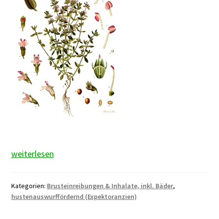
Thymian
weiterlesen
Kategorien:
Brusteinreibungen & Inhalate, inkl. Bäder
,
hustenauswurffördernd (Expektoranzien)