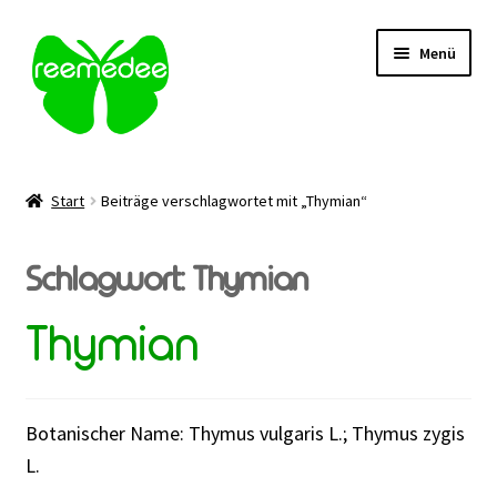
Zur
Zum
Menü
Navigation
Inhalt
springen
springen
Alle Heilmittel
Start
Beiträge verschlagwortet mit „Thymian“
Unterm
Anwendungsgebiet
öffnen
Schlagwort:
Thymian
Unterm
Verabreichung
öffnen
Thymian
Sale
Über uns
Botanischer Name: Thymus vulgaris L.; Thymus zygis
L.
Kontakt | FAQ