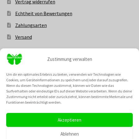
Vertrag widerrufen
Echtheit von Bewertungen
Zahlungsarten
Versand
Zustimmung verwalten
Vertrag widerrufen
Um dir ein optimales Erlebnis zu bieten, verwenden wir Technologien wie
Cookies, um Geräteinformationen zu speichern und/oder darauf zuzugreifen.
Wenn du diesen Technologien zustimmst, können wir Daten wie das
Surfverhalten oder eindeutige IDs auf dieser Website verarbeiten. Wenn du deine
Zustimmung nicht erteilst oder zurückziehst, können bestimmte Merkmale und
Unsere Community @
Funktionen beeinträchtigt werden.
Neu: Unsere Cremes kannst du nun auch als fertiges Set
bestellen! Und die besten Rabattaktionen des Monats
Akzeptieren
haben einen extra Menüpunt bekommen, wo du dir einen
TikTok
Instagram
Pinterest
YouTube
Gutscheincode für den August sichern kannst!
Ablehnen