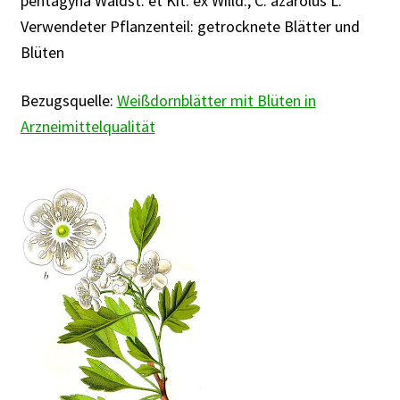
pentagyna Waldst. et Kit. ex Willd.; C. azarolus L.
Rabattaktion
Verwendeter Pflanzenteil: getrocknete Blätter und
Blüten
Bezugsquelle:
Weißdornblätter mit Blüten in
Arzneimittelqualität