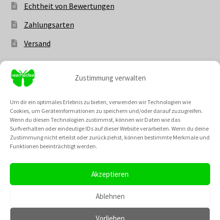
Echtheit von Bewertungen
Zahlungsarten
Versand
Zustimmung verwalten
Vertrag widerrufen
Um dir ein optimales Erlebnis zu bieten, verwenden wir Technologien wie
Cookies, um Geräteinformationen zu speichern und/oder darauf zuzugreifen.
Wenn du diesen Technologien zustimmst, können wir Daten wie das
Surfverhalten oder eindeutige IDs auf dieser Website verarbeiten. Wenn du deine
Zustimmung nicht erteilst oder zurückziehst, können bestimmte Merkmale und
Unsere Community @
Funktionen beeinträchtigt werden.
Neu: Unsere Cremes kannst du nun auch als fertiges Set
bestellen! Und die besten Rabattaktionen des Monats
Akzeptieren
haben einen extra Menüpunt bekommen, wo du dir einen
TikTok
Instagram
Pinterest
YouTube
Gutscheincode für den August sichern kannst!
Ablehnen
Verwerfen
Vorlieben