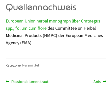
Quellennachweis
European Union herbal monograph über Crataegus
spp., folium cum flore
des Committee on Herbal
Medicinal Products (HMPC) der European Medicines
Agency (EMA)
Kategorie:
Herzmittel
Beitragsnavigation
Vorheriger
Nächster
Passionsblumenkraut
Anis
Beitrag:
Beitrag: