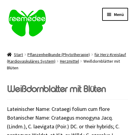
Zur
Zum
Menü
Navigation
Inhalt
springen
springen
Alle Heilmittel
Start
Pflanzenheilkunde (Phytotherapie)
für Herz-Kreislauf
Unterm
(Kardiovaskuläres System)
Herzmittel
Weißdornblätter mit
Anwendungsgebiet
Blüten
öffnen
Unterm
Verabreichung
öffnen
Weißdornblätter mit Blüten
Sale
Lateinischer Name: Crataegi folium cum flore
Über uns
Botanischer Name: Crataegus monogyna Jacq.
(Lindm.), C. laevigata (Poir.) DC. or their hybrids; C.
Kontakt | FAQ