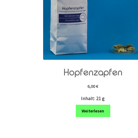
Hopfenzapfen
6,00
€
Inhalt: 21
g
Weiterlesen