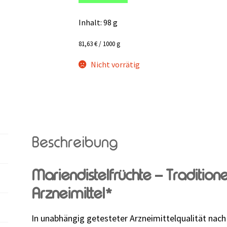
Inhalt: 98
g
81,63
€
/
1000
g
Nicht vorrätig
Beschreibung
Mariendistelfrüchte – Traditione
Arzneimittel*
In unabhängig getesteter Arzneimittelqualität nac