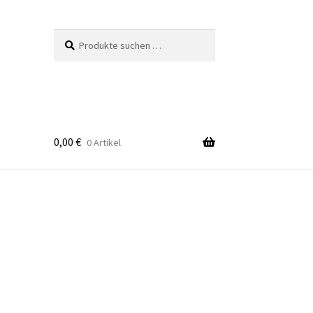
Suchen
Suchen
nach:
0,00
€
0 Artikel