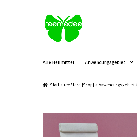
Zur
Zum
Navigation
Inhalt
springen
springen
Alle Heilmittel
Anwendungsgebiet
Start
reeStore {Shop}
Anwendungsgebiet