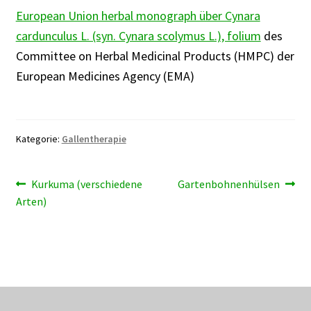
European Union herbal monograph über Cynara
cardunculus L. (syn. Cynara scolymus L.), folium
des
Committee on Herbal Medicinal Products (HMPC) der
European Medicines Agency (EMA)
Kategorie:
Gallentherapie
Beitragsnavigation
Vorheriger
Nächster
Kurkuma (verschiedene
Gartenbohnenhülsen
Beitrag:
Beitrag:
Arten)