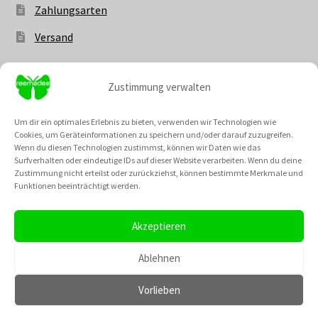
Zahlungsarten
Versand
Zustimmung verwalten
Vertrag widerrufen
Um dir ein optimales Erlebnis zu bieten, verwenden wir Technologien wie
Cookies, um Geräteinformationen zu speichern und/oder darauf zuzugreifen.
Wenn du diesen Technologien zustimmst, können wir Daten wie das
Surfverhalten oder eindeutige IDs auf dieser Website verarbeiten. Wenn du deine
Zustimmung nicht erteilst oder zurückziehst, können bestimmte Merkmale und
Unsere Community @
Funktionen beeinträchtigt werden.
Neu: Unsere Cremes kannst du nun auch als fertiges Set
bestellen! Und die besten Rabattaktionen des Monats
Akzeptieren
haben einen extra Menüpunt bekommen, wo du dir einen
TikTok
Instagram
Pinterest
YouTube
Gutscheincode für den August sichern kannst!
Ablehnen
Verwerfen
Vorlieben
0