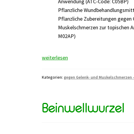
Anwendung (ATC-Code: C05BP)
Pflanzliche Wundbehandlungsmitt
Pflanzliche Zubereitungen gegen 
Muskelschmerzen zur topischen 
M02AP)
Arnikablüten
weiterlesen
Kategorien:
gegen Gelenk- und Muskelschmerzen 
Beinwellwurzel