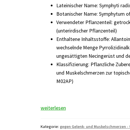
Lateinischer Name: Symphyti radi
Botanischer Name: Symphytum offi
Verwendeter Pflanzenteil: getroc
(unterirdischer Pflanzenteil)
Enthaltene Inhaltsstoffe: Allantoi
wechselnde Menge Pyrrolizidinalk
ungesättigten Necingerüst und d
Klassifizierung: Pflanzliche Zube
und Muskelschmerzen zur topisc
M02AP)
Beinwellwurzel
weiterlesen
Kategorie:
gegen Gelenk- und Muskelschmerzen -