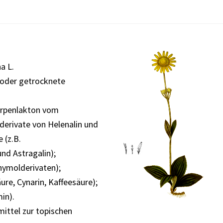
a L.
e oder getrocknete
terpenlakton vom
derivate von Helenalin und
 (z.B.
und Astragalin);
hymolderivaten);
re, Cynarin, Kaffeesäure);
in).
mittel zur topischen