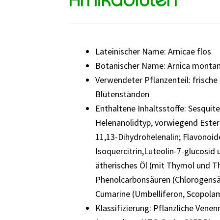
Lateinischer Name: Arnicae flos
Botanischer Name: Arnica montan
Verwendeter Pflanzenteil: frisch
Blütenständen
Enthaltene Inhaltsstoffe: Sesqui
Helenanolidtyp, vorwiegend Ester
11,13-Dihydrohelenalin; Flavonoide
Isoquercitrin,Luteolin-7-glucosid 
ätherisches Öl (mit Thymol und T
Phenolcarbonsäuren (Chlorogensäu
Cumarine (Umbelliferon, Scopolam
Klassifizierung: Pflanzliche Venen