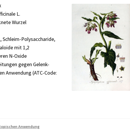
x
cinale L.
knete Wurzel
n, Schleim-Polysaccharide,
aloide mit 1,2
eren N-Oxide
reitungen gegen Gelenk-
hen Anwendung (ATC-Code:
 topischen Anwendung