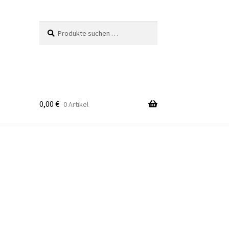
Suchen
Suchen
nach:
0,00
€
0 Artikel