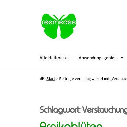
Zur
Zum
Navigation
Inhalt
springen
springen
Alle Heilmittel
Anwendungsgebiet
Start
Beiträge verschlagwortet mit „Verstau
Schlagwort:
Verstauchun
Arnikablüten