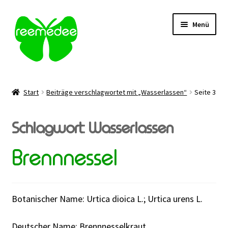
Zur
Zum
Menü
Navigation
Inhalt
springen
springen
Alle Heilmittel
Start
Beiträge verschlagwortet mit „Wasserlassen“
Seite 3
Unterm
Anwendungsgebiet
öffnen
Schlagwort:
Wasserlassen
Unterm
Verabreichung
öffnen
Brennnessel
Sale
Über uns
Botanischer Name: Urtica dioica L.; Urtica urens L.
Kontakt | FAQ
Deutscher Name: Brennnesselkraut