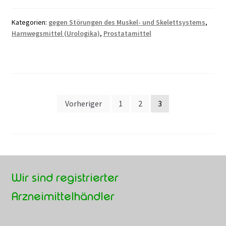
Kategorien:
gegen Störungen des Muskel- und Skelettsystems
,
Harnwegsmittel (Urologika)
,
Prostatamittel
Seitennummerierung
Vorheriger
1
2
3
der
Beiträge
Wir sind registrierter
Arzneimittelhändler