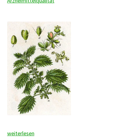
Arzneimittelqualität
Brennnessel
weiterlesen