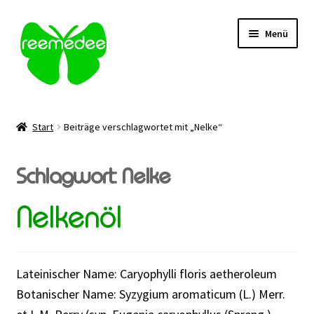
Zur
Zum
Menü
Navigation
Inhalt
springen
springen
Alle Heilmittel
Start
Beiträge verschlagwortet mit „Nelke“
Unterm
Anwendungsgebiet
öffnen
Schlagwort:
Nelke
Unterm
Verabreichung
öffnen
Nelkenöl
Sale
Über uns
Lateinischer Name: Caryophylli floris aetheroleum
Botanischer Name: Syzygium aromaticum (L.) Merr.
Kontakt | FAQ