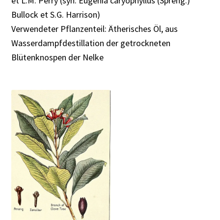
et L.M. Perry (syn. Eugenia caryophyllus (Spreng.)
Rabattaktion
Bullock et S.G. Harrison)
Verwendeter Pflanzenteil: Ätherisches Öl, aus
Wasserdampfdestillation der getrockneten
Blütenknospen der Nelke