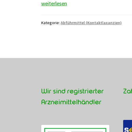
Faulbaumrinde
weiterlesen
/
Cascararinde
Kategorie:
Abführmittel (Kontaktlaxanzien)
Wir sind registrierter
Za
Arzneimittelhändler