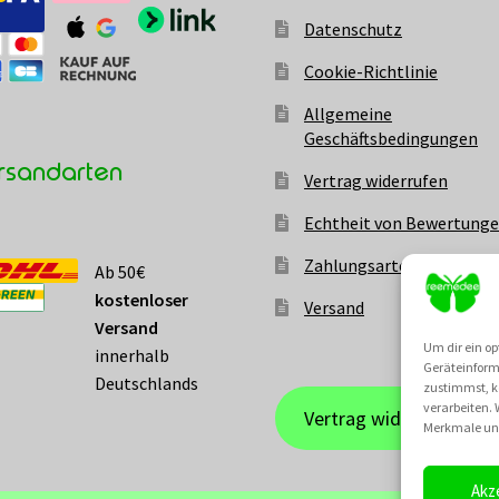
Datenschutz
Cookie-Richtlinie
Allgemeine
Geschäftsbedingungen
rsandarten
Vertrag widerrufen
Echtheit von Bewertung
Zahlungsarten
Ab 50€
kostenloser
Versand
Versand
Um dir ein op
innerhalb
Geräteinform
Deutschlands
zustimmst, kö
verarbeiten.
Vertrag widerrufen
Merkmale und
Akz