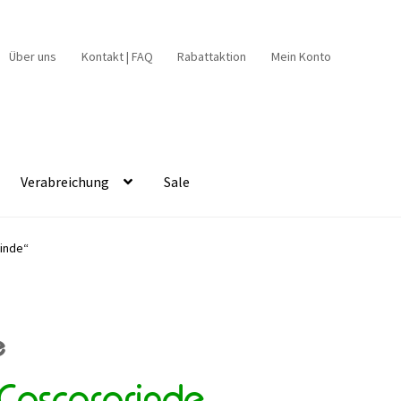
Über uns
Kontakt | FAQ
Rabattaktion
Mein Konto
Verabreichung
Sale
rinde“
e
Cascararinde