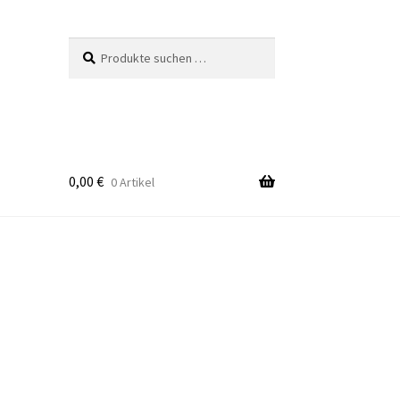
Suchen
Suchen
nach:
0,00
€
0 Artikel