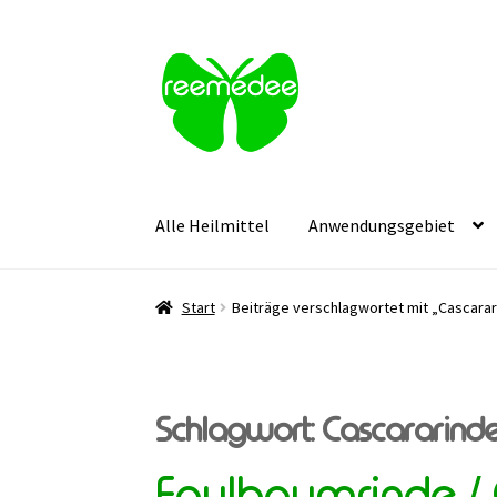
Zur
Zum
Navigation
Inhalt
springen
springen
Alle Heilmittel
Anwendungsgebiet
Start
Beiträge verschlagwortet mit „Cascara
Schlagwort:
Cascararind
Faulbaumrinde / 