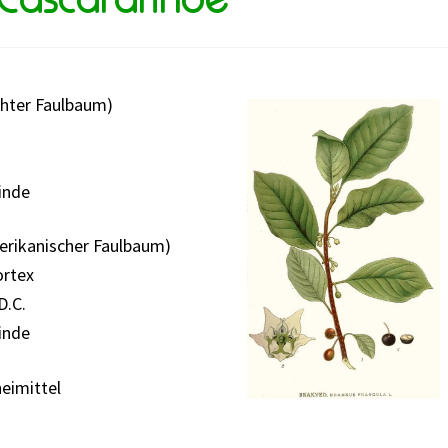
hter Faulbaum)
inde
erikanischer Faulbaum)
ortex
D.C.
inde
neimittel