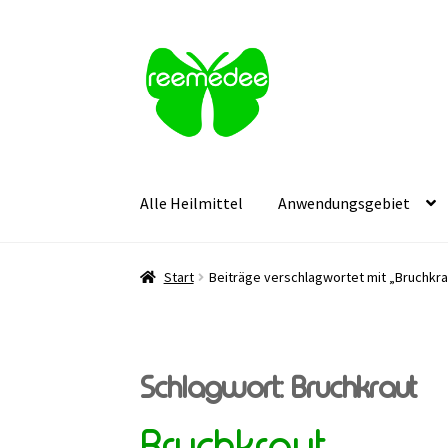
Zur
Zum
Navigation
Inhalt
springen
springen
Alle Heilmittel
Anwendungsgebiet
Start
Beiträge verschlagwortet mit „Bruchkra
Schlagwort:
Bruchkraut
Bruchkraut