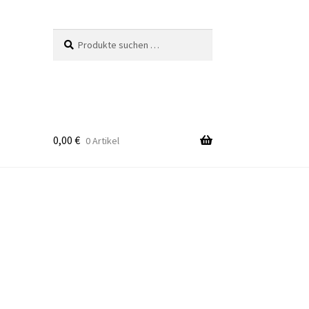
Suchen
Suchen
nach:
0,00
€
0 Artikel