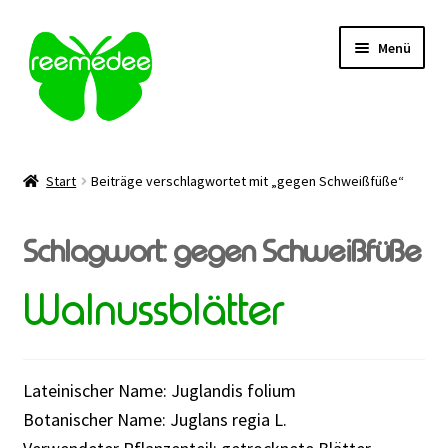
Zur
Zum
Menü
Navigation
Inhalt
springen
springen
Alle Heilmittel
Start
Beiträge verschlagwortet mit „gegen Schweißfüße“
Unterm
Anwendungsgebiet
öffnen
Schlagwort:
gegen Schweißfüße
Unterm
Verabreichung
öffnen
Walnussblätter
Sale
Über uns
Lateinischer Name: Juglandis folium
Botanischer Name: Juglans regia L.
Kontakt | FAQ