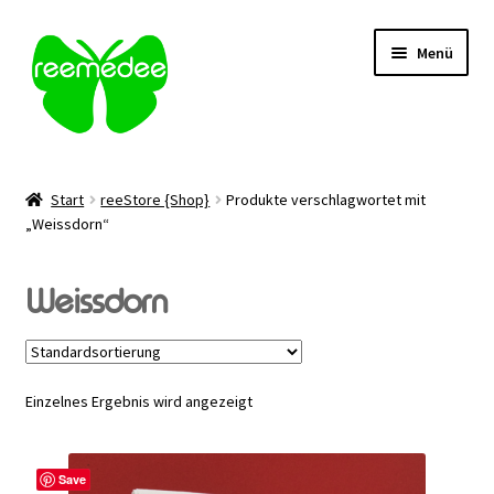
Zur
Zum
Menü
Navigation
Inhalt
springen
springen
Alle Heilmittel
Start
reeStore {Shop}
Produkte verschlagwortet mit
Unterm
„Weissdorn“
Anwendungsgebiet
öffnen
Unterm
Verabreichung
Weissdorn
öffnen
Sale
Einzelnes Ergebnis wird angezeigt
Über uns
Kontakt | FAQ
Save