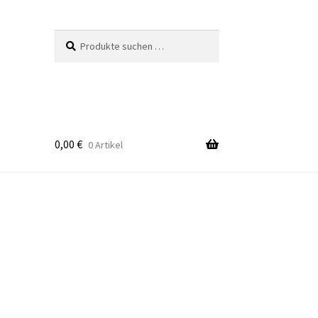
Suchen
Suchen
nach:
0,00
€
0 Artikel