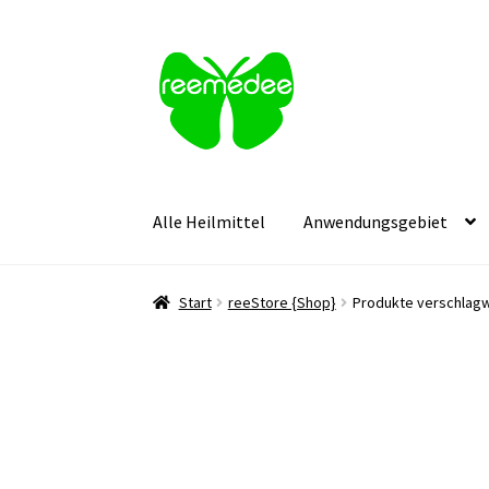
Zur
Zum
Navigation
Inhalt
springen
springen
Alle Heilmittel
Anwendungsgebiet
Start
reeStore {Shop}
Produkte verschlagw