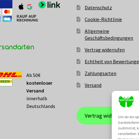
Datenschutz
Cookie-Richtlinie
Allgemeine
Geschäftsbedingungen
rsandarten
Vertrag widerrufen
Echtheit von Bewertung
Zahlungsarten
Ab 50€
kostenloser
Versand
Versand
innerhalb
Deutschlands
Vertrag widerrufen
Um dir ein op
Geräteinform
zustimmst, kö
verarbeiten.